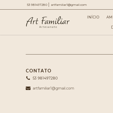
53 981497280
artfamiliar1@gmail.com
INÍCIO
AM
CONTATO
53 981497280
artfamiliar1@gmail.com