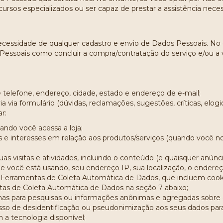
ursos especializados ou ser capaz de prestar a assistência necess
ecessidade de qualquer cadastro e envio de Dados Pessoais. No e
essoais como concluir a compra/contratação do serviço e/ou a v
elefone, endereço, cidade, estado e endereço de e-mail;
ia formulário (dúvidas, reclamações, sugestões, críticas, elogio
r:
ando você acessa a loja;
as e interesses em relação aos produtos/serviços (quando você 
s visitas e atividades, incluindo o conteúdo (e quaisquer anúnci
e você está usando, seu endereço IP, sua localização, o endereç
 Ferramentas de Coleta Automática de Dados, que incluem cooki
tas de Coleta Automática de Dados na seção 7 abaixo;
s para pesquisas ou informações anônimas e agregadas sobre c
sso de desidentificação ou pseudonimização aos seus dados par
 a tecnologia disponível;