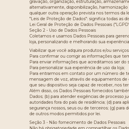
gravação, organização, estruturação, armazenamen
alternativamente, disponibilização, harmonizaçã
qualquer outra operação prevista nos termos da le
"Leis de Proteção de Dados": significa todas as d
Lei Geral de Proteção de Dados Pessoais ("LGPD"
Seção 2 - Uso de Dados Pessoais
Coletamos e usamos Dados Pessoais para gerenci
loja, personalizando e melhorando sua experiên
Viabilizar que você adquira produtos e/ou serviços 
Para confirmar ou corrigir as informações que te
Para enviar informações que acreditamos ser do s
Para personalizar sua experiência de uso da loja;
Para entrarmos em contato por um número de te
mensagem de voz, através de equipamentos de d
que seu dispositivo seja capaz de receber, nos ter
Além disso, os Dados Pessoais fornecidos também
Dados; (b) para atender exigências de processo jud
autoridades fora do país de residência; (d) para a
segurança nossos, seus ou de terceiros; (g) para d
de outros modos permitidos por lei.
Seção 3 - Não fornecimento de Dados Pessoais
Não há obrigatoriedade em compartilhar os Dados