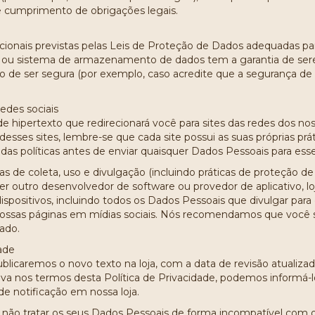
 cumprimento de obrigações legais.
ionais previstas pelas Leis de Proteção de Dados adequadas pa
o ou sistema de armazenamento de dados tem a garantia de se
do de ser segura (por exemplo, caso acredite que a segurança d
redes sociais
e hipertexto que redirecionará você para sites das redes dos nos
esses sites, lembre-se que cada site possui as suas próprias pr
ridas políticas antes de enviar quaisquer Dados Pessoais para esse
cas de coleta, uso e divulgação (incluindo práticas de proteção d
r outro desenvolvedor de software ou provedor de aplicativo, loj
dispositivos, incluindo todos os Dados Pessoais que divulgar para
m nossas páginas em mídias sociais. Nós recomendamos que você s
zado.
dade
blicaremos o novo texto na loja, com a data de revisão atualizad
tiva nos termos desta Política de Privacidade, podemos informá
 notificação em nossa loja.
tratar os seus Dados Pessoais de forma incompatível com os o