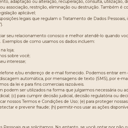
to, adaptação ou alteração, recuperação, consulta, utilização, d
o ou associação, restrição, eliminação ou destruição. Também é
gislação aplicável;
isposições legais que regulam o Tratamento de Dados Pessoais, in
).
ar seu relacionamento conosco e melhor atendê-lo quando você 
cia. Exemplos de como usamos os dados incluem:
na loja;
mos sobre você;
eu interesse;
lefone e/ou endereço de e-mail fornecido. Podemos entrar em
iscagem automática, por mensagens de texto (SMS), por e-mail
mos da lei e para fins comerciais razoáveis.
 podem ser utilizados na forma que julgarmos necessária ou ad
icial; (c) para cumprir decisão judicial, decisão regulatória ou d
plicar nossos Termos e Condições de Uso; (e) para proteger nossas o
etectar e prevenir fraude; (h) permitir-nos usar as ações disponív
 Pessoais que solicitamos. No entanto, se você optar por não 