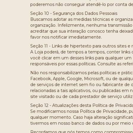
poderemos não conseguir atendê-lo por conta de
Seção 10 - Segurança dos Dados Pessoais
Buscamos adotar as medidas técnicas e organizac
organização. Infelizmente, nenhuma transmissã
acreditar que sua interação conosco tenha deixa
favor nos notificar imediatamente.
Seção 11 - Links de hipertexto para outros sites e 
A Loja poderá, de tempos a tempos, conter links d
você clicar em um desses links para qualquer um d
responsáveis por essas políticas. Consulte as refe
Não nos responsabilizamos pelas políticas e práti
Facebook, Apple, Google, Microsoft, ou de qualque
de serviços de internet sem fio ou fabricante de 
relacionadas a tais aplicativos, ou publicadas e
site visitado ou de cada prestador de serviço utili
Seção 12 - Atualizações desta Política de Privaci
Se modificarmos nossa Política de Privacidade, pu
qualquer momento. Caso haja alteração significa
tivermos em nosso banco de dados ou por meio de
Recordamos que nós temos como compromisso não 