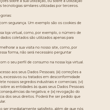
ções sobre a sua utilização, ou sobre a utilização
 tecnologias similares utilizadas por terceiros.
gorias:
is com segurança. Um exemplo são os cookies de
a loja virtual, como, por exemplo, o número de
s dados coletados são utilizados apenas para
melhorar a sua visita no nosso site, como, por
essa forma, não será necessário perguntar
m o seu perfil de consumo na nossa loja virtual.
cesso aos seus Dados Pessoais; (iii) correções a
ios, excessivos ou tratados em desconformidade
te nossos segredos industriais e comerciais; (vi)
 sobre as entidades às quais seus Dados Pessoais
consequências da negativa; e (ix) revogação do
a dos seus direitos. Poderá lhe ser pedido que
lar.
ão ser imediatamente satisfeito, além de que nós