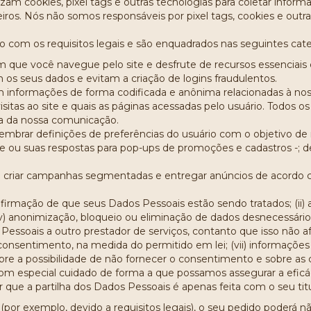
izam cookies, pixel tags e outras tecnologias para coletar informa
eiros. Nós não somos responsáveis por pixel tags, cookies e outras
do com os requisitos legais e são enquadrados nas seguintes cate
m que você navegue pelo site e desfrute de recursos essencia
os seus dados e evitam a criação de logins fraudulentos.
informações de forma codificada e anônima relacionadas à noss
isitas ao site e quais as páginas acessadas pelo usuário. Todos o
cia da nossa comunicação.
 lembrar definições de preferências do usuário com o objetivo de 
te ou suas respostas para pop-ups de promoções e cadastros -; d
e criar campanhas segmentadas e entregar anúncios de acordo co
irmação de que seus Dados Pessoais estão sendo tratados; (ii) a
(iv) anonimização, bloqueio ou eliminação de dados desnecessár
Pessoais a outro prestador de serviços, contanto que isso não afe
onsentimento, na medida do permitido em lei; (vii) informações
obre a possibilidade de não fornecer o consentimento e sobre as 
m especial cuidado de forma a que possamos assegurar a eficáci
que a partilha dos Dados Pessoais é apenas feita com o seu titu
or exemplo, devido a requisitos legais), o seu pedido poderá n