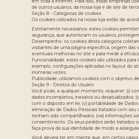
em toda a internet. Para isso, essas empresas util
de outros usuários, da nossa loja e de site de terc
Seção 8 - Categorias de cookies
Os cookies utilizados na nossa loja estão de acor
Estritamente necessários: estes cookies permite
segurança, que autenticam os usuários, protegem 
Desempenho: os cookies desta categoria coletam 
visitantes de uma página específica, origem das v
eventuais melhorias no site e para medir a eficá
Funcionalidade: estes cookies são utilizados para
exemplo, configurações aplicadas no layout do si
inúmeras vezes.
Publicidade: utilizamos cookies com o objetivo d
Seção 9 - Direitos do Usuário
Você pode, a qualquer momento, requerer: (i) conf
dados incompletos, inexatos ou desatualizados; 
com o disposto em lei; (v) portabilidade de Dados 
eliminação de Dados Pessoais tratados com seu c
tenham sido compartilhados; (viii) informações s
consentimento. Os seus pedidos serão tratados co
faça prova da sua identidade de modo a assegurar 
Você deverá ter em mente que, em certos casos (p