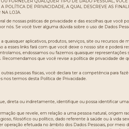
S OU FORNECER QUALQUER TIPO DE DADO PESSOAL, VOCÊ
A POLÍTICA DE PRIVACIDADE, A QUAL DESCREVE AS FINA
 NA LOJA.
eral de nossas práticas de privacidade e das escolhas que você 
por nós. Se você tiver alguma dúvida sobre o uso de Dados Pes
 a quaisquer aplicativos, produtos, serviços, site ou recursos de 
so a esses links fará com que você deixe o nosso site e poderá r
ontrolamos, endossamos ou fazemos quaisquer representações sob
. Recomendamos que você revise a política de privacidade de qu
utras pessoas físicas, você declara ter a competência para fazê
es nos termos desta Política de Privacidade.
que, direta ou indiretamente, identifique ou possa identificar u
ormação que revele, em relação a uma pessoa natural, origem racial
ligioso, filosófico ou político, dado referente à saúde ou à vida s
uer operação efetuada no âmbito dos Dados Pessoais, por meio d