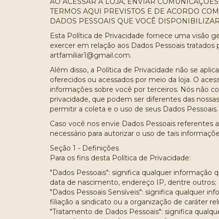
AO ACESSAR A LOJA, ENVIAR COMUNICAÇÕE
TERMOS AQUI PREVISTOS E DE ACORDO COM 
DADOS PESSOAIS QUE VOCÊ DISPONIBILIZAR
Esta Política de Privacidade fornece uma visão g
exercer em relação aos Dados Pessoais tratados 
artfamiliar1@gmail.com
.
Além disso, a Política de Privacidade não se aplica
oferecidos ou acessados por meio da loja. O aces
informações sobre você por terceiros. Nós não c
privacidade, que podem ser diferentes das nossas
permitir a coleta e o uso de seus Dados Pessoais.
Caso você nos envie Dados Pessoais referentes a o
necessário para autorizar o uso de tais informaçõ
Seção 1 - Definições
Para os fins desta Política de Privacidade:
"Dados Pessoais": significa qualquer informação 
data de nascimento, endereço IP, dentre outros;
"Dados Pessoais Sensíveis": significa qualquer inf
filiação a sindicato ou a organização de caráter re
"Tratamento de Dados Pessoais": significa qualq