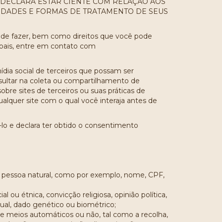
 DECLARA ESTAR CIENTE COM RELAÇÃO AOS
LIDADES E FORMAS DE TRATAMENTO DE SEUS
pode fazer, bem como direitos que você pode
soais, entre em contato com
mídia social de terceiros que possam ser
esultar na coleta ou compartilhamento de
re sites de terceiros ou suas práticas de
alquer site com o qual você interaja antes de
-lo e declara ter obtido o consentimento
ma pessoa natural, como por exemplo, nome, CPF,
 ou étnica, convicção religiosa, opinião política,
exual, dado genético ou biométrico;
e meios automáticos ou não, tal como a recolha,