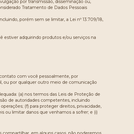
ivulgação por transmissão, disseminação ou,
 considerado Tratamento de Dados Pessoais
cluindo, porém sem se limitar, a Lei nº 13.709/18,
estiver adquirindo produtos e/ou serviços na
 contato com você pessoalmente, por
, ou por qualquer outro meio de comunicação
equada: (a) nos termos das Leis de Proteção de
ecisão de autoridades competentes, incluindo
perações; (f) para proteger direitos, privacidade,
eis ou limitar danos que venhamos a sofrer; e (i)
os compartilhar, em alguns casos, não poderemos