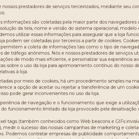
 e nossos prestadores de serviços terceirizados, mediante seu 
os:
as informações são coletadas pela maior parte dos navegadores
olução da tela, nome e versão do sistema operacional, modelo e f
odemos utilizar essas informações para assegurar que a loja fun
oja podem ser coletadas por terceiros a partir de cookies. Coo
 permitem a coleta de informações tais como o tipo de navegado
ados de tráfego anônimos. Nós e nossos prestadores de serviços u
rmações de modo mais eficiente, e personalizar sua experiência ao
as sobre o uso da loja para aprimoramento contínuo do nosso de
lativas à loja.
etadas por meio de cookies, há um procedimento simples na ma
ece a opção de aceitar ou rejeitar a transferência de um cookie
sso pode gerar inconvenientes no uso da loja.
periência de navegação e o funcionamento que exige a utilizaçã
 do funcionamento limitado da loja provocado pela desativação d
: pixel tags (também conhecidos como Web beacons e GIFs invisíve
ils), medir o sucesso das nossas campanhas de marketing e coletar
ados. Podemos contratar empresas de publicidade comportamental, 