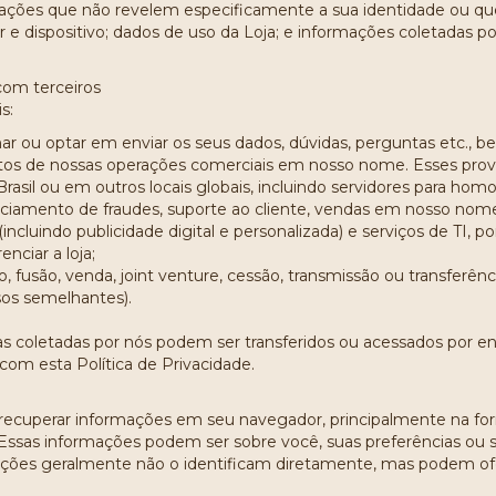
ações que não revelem especificamente a sua identidade ou qu
e dispositivo; dados de uso da Loja; e informações coletadas por
com terceiros
s:
onar ou optar em enviar os seus dados, dúvidas, perguntas etc.
ectos de nossas operações comerciais em nosso nome. Esses prov
Brasil ou em outros locais globais, incluindo servidores para ho
mento de fraudes, suporte ao cliente, vendas em nosso nome,
ncluindo publicidade digital e personalizada) e serviços de TI, p
nciar a loja;
, fusão, venda, joint venture, cessão, transmissão ou transferên
ssos semelhantes).
s coletadas por nós podem ser transferidos ou acessados por e
om esta Política de Privacidade.
u recuperar informações em seu navegador, principalmente na for
sas informações podem ser sobre você, suas preferências ou se
mações geralmente não o identificam diretamente, mas podem of