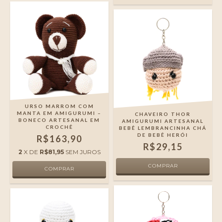
URSO MARROM COM
MANTA EM AMIGURUMI –
CHAVEIRO THOR
BONECO ARTESANAL EM
AMIGURUMI ARTESANAL
CROCHÊ
BEBÊ LEMBRANCINHA CHÁ
DE BEBÊ HERÓI
R$163,90
R$29,15
2
X DE
R$81,95
SEM JUROS