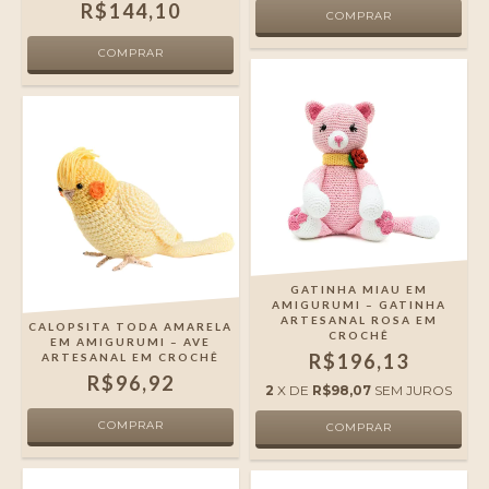
R$144,10
GATINHA MIAU EM
AMIGURUMI – GATINHA
ARTESANAL ROSA EM
CALOPSITA TODA AMARELA
CROCHÊ
EM AMIGURUMI – AVE
R$196,13
ARTESANAL EM CROCHÊ
R$96,92
2
X DE
R$98,07
SEM JUROS