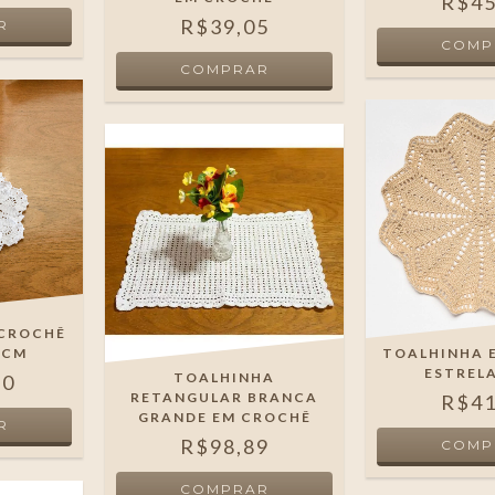
R$45
R$39,05
 CROCHÊ
 CM
TOALHINHA 
ESTREL
TOALHINHA
90
RETANGULAR BRANCA
R$41
GRANDE EM CROCHÊ
R$98,89