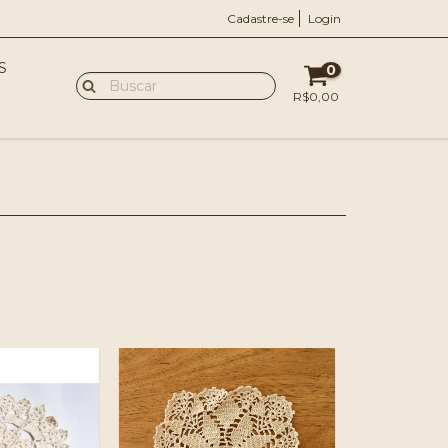
Cadastre-se
Login
S
0
R$0,00