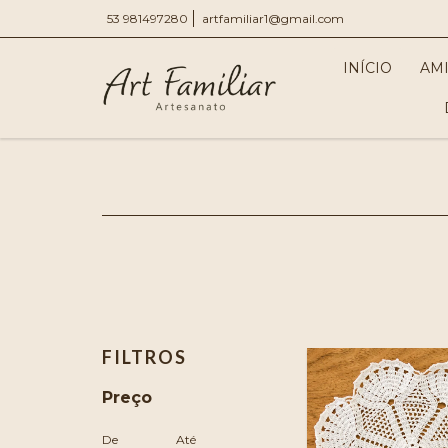
53 981497280
artfamiliar1@gmail.com
INÍCIO
AM
FILTROS
Preço
De
Até