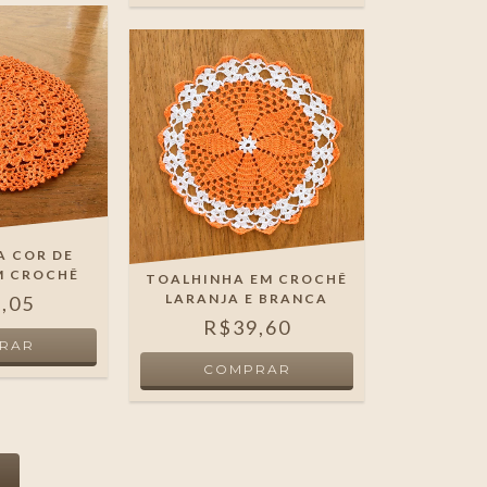
A COR DE
M CROCHÊ
TOALHINHA EM CROCHÊ
LARANJA E BRANCA
,05
R$39,60