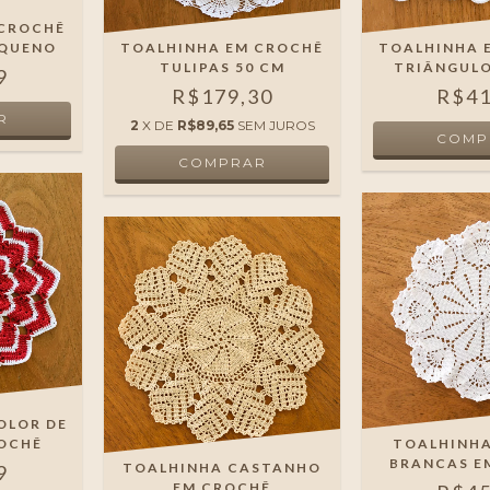
 CROCHÊ
EQUENO
TOALHINHA EM CROCHÊ
TOALHINHA 
TULIPAS 50 CM
TRIÂNGUL
9
R$179,30
R$41
2
X DE
R$89,65
SEM JUROS
OLOR DE
ROCHÊ
TOALHINHA
BRANCAS E
TOALHINHA CASTANHO
9
EM CROCHÊ