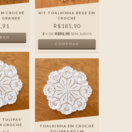
EM CROCHÊ
KIT TOALHINHA BEGE EM
O GRANDE
CROCHÊ
,91
R$185,90
2
X DE
R$92,95
SEM JUROS
 TULIPAS
M CROCHÊ
TOALHINHA EM CROCHÊ
TULIPAS 40 CM