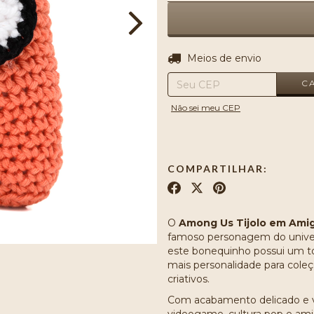
Entregas para o CEP:
Meios de envio
C
Não sei meu CEP
COMPARTILHAR:
O
Among Us Tijolo em Ami
famoso personagem do unive
este bonequinho possui um to
mais personalidade para cole
criativos.
Com acabamento delicado e vis