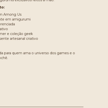
gurumis exclusivos feitos à mão.
to:
gem Among Us
nte em amigurumi
erenciada
ativo
amer e coleção geek
ente artesanal criativo
da para quem ama o universo dos games e o
ochê.