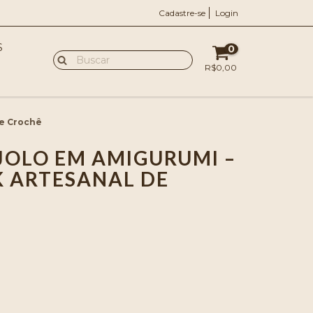
Cadastre-se
Login
S
0
R$0,00
de Crochê
JOLO EM AMIGURUMI –
 ARTESANAL DE