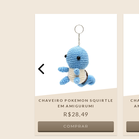
A GRANDE
CHAVEIRO POKEMON SQUIRTLE
CH
MI
EM AMIGURUMI
A
R$28,49