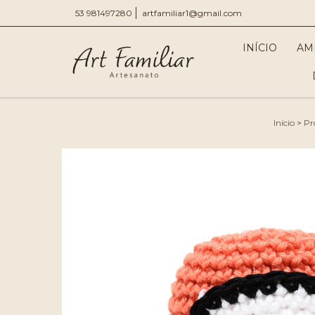
53 981497280
artfamiliar1@gmail.com
INÍCIO
AM
Início
>
Pr