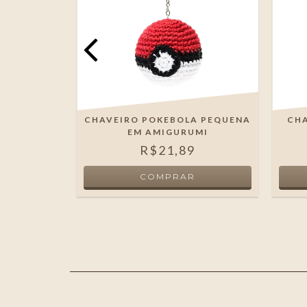
A DE
CHAVEIRO POKEBOLA PEQUENA
CHA
IGURUMI
EM AMIGURUMI
5
R$21,89