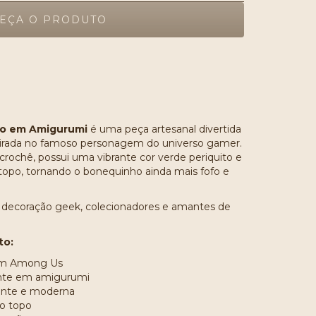
to em Amigurumi
é uma peça artesanal divertida
spirada no famoso personagem do universo gamer.
chê, possui uma vibrante cor verde periquito e
 topo, tornando o bonequinho ainda mais fofo e
, decoração geek, colecionadores e amantes de
to:
gem Among Us
nte em amigurumi
rante e moderna
no topo