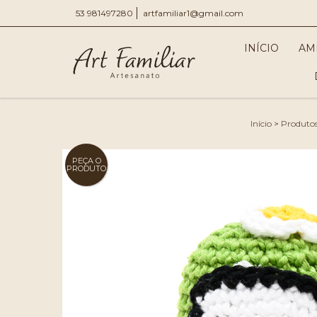
53 981497280
artfamiliar1@gmail.com
INÍCIO
AM
Início
>
Produto
PEÇA O
PRODUTO