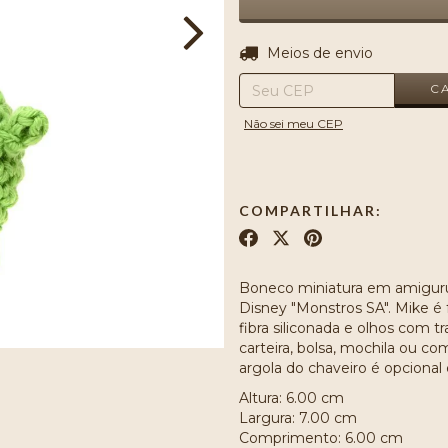
Entregas para o CEP:
Meios de envio
C
Não sei meu CEP
COMPARTILHAR:
Boneco miniatura em amiguru
Disney "Monstros SA". Mike é
fibra siliconada e olhos com t
carteira, bolsa, mochila ou co
argola do chaveiro é opcional
Altura: 6.00 cm
Largura: 7.00 cm
Comprimento: 6.00 cm