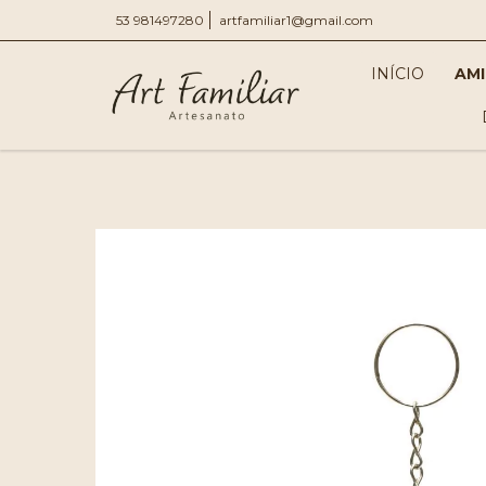
53 981497280
artfamiliar1@gmail.com
INÍCIO
AM