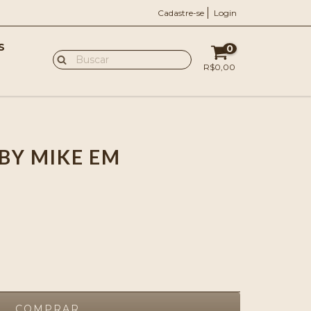
Cadastre-se
Login
S
0
R$0,00
BY MIKE EM