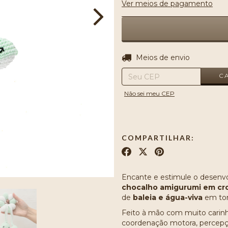
Ver meios de pagamento
Entregas para o CEP:
Meios de envio
C
Não sei meu CEP
COMPARTILHAR:
Encante e estimule o desenv
chocalho amigurumi em cr
de
baleia e água-viva
em ton
Feito à mão com muito carinho,
coordenação motora, percepçã