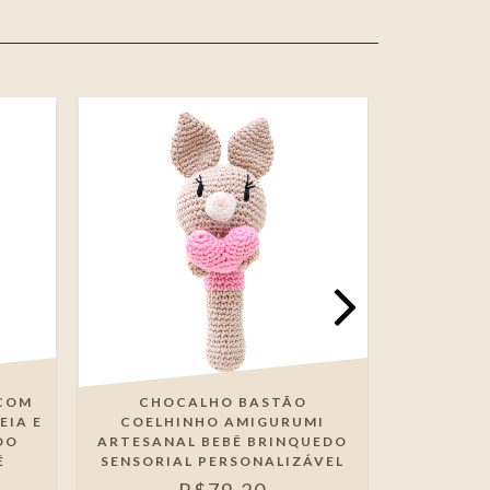
COM
CHOCALHO BASTÃO
CHOCA
EIA E
COELHINHO AMIGURUMI
DO
ARTESANAL BEBÊ BRINQUEDO
Ê
SENSORIAL PERSONALIZÁVEL