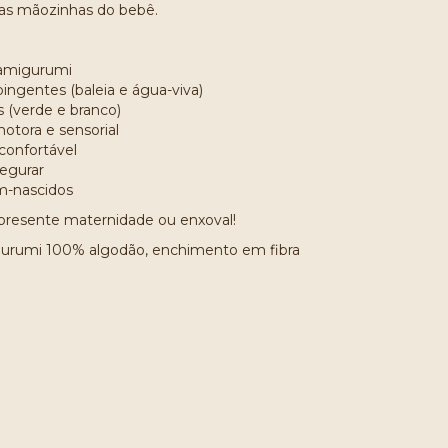
 as mãozinhas do bebê.
 amigurumi
ingentes (baleia e água-viva)
s (verde e branco)
otora e sensorial
confortável
segurar
m-nascidos
 presente maternidade ou enxoval!
urumi 100% algodão, enchimento em fibra