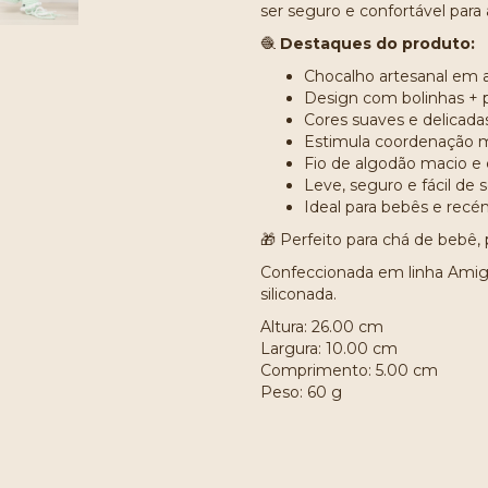
ser seguro e confortável para
🧶
Destaques do produto:
Chocalho artesanal em
Design com bolinhas + p
Cores suaves e delicada
Estimula coordenação m
Fio de algodão macio e 
Leve, seguro e fácil de 
Ideal para bebês e recé
🎁 Perfeito para chá de bebê,
Confeccionada em linha Amig
siliconada.
Altura: 26.00 cm
Largura: 10.00 cm
Comprimento: 5.00 cm
Peso: 60 g