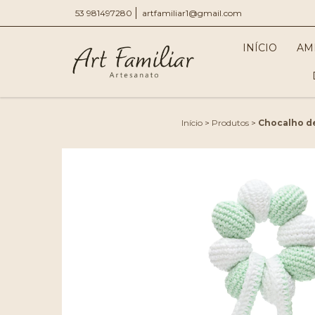
53 981497280
artfamiliar1@gmail.com
INÍCIO
AM
Início
>
Produtos
>
Chocalho de