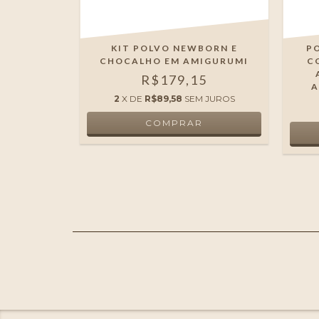
UPETA
KIT POLVO NEWBORN E
P
GURUMI
CHOCALHO EM AMIGURUMI
C
EBÊ
R$179,15
PRÁTICO
A
2
X DE
R$89,58
SEM JUROS