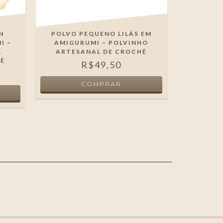
N
POLVO PEQUENO LILÁS EM
NANIN
I –
AMIGURUMI – POLVINHO
CORA
L
ARTESANAL DE CROCHÊ
ARTESA
HÊ
R$49,50