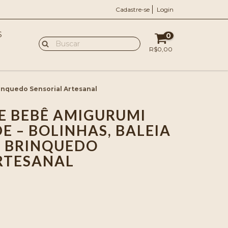
Cadastre-se
Login
S
0
R$0,00
inquedo Sensorial Artesanal
E BEBÊ AMIGURUMI
E – BOLINHAS, BALEIA
 | BRINQUEDO
RTESANAL