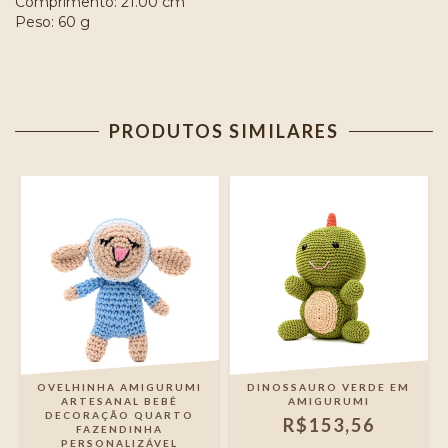
Comprimento: 21.00 cm
Peso: 60 g
PRODUTOS SIMILARES
I
OVELHINHA AMIGURUMI
DINOSSAURO VERDE EM
ARTESANAL BEBÊ
AMIGURUMI
DECORAÇÃO QUARTO
R$153,56
FAZENDINHA
PERSONALIZÁVEL