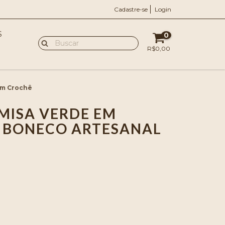
Cadastre-se
Login
S
0
R$0,00
em Crochê
MISA VERDE EM
 BONECO ARTESANAL