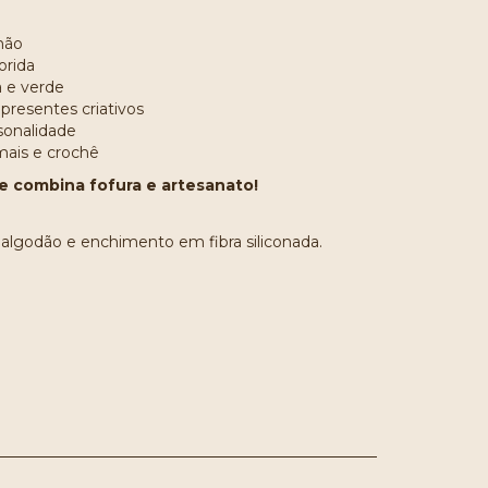
mão
orida
 e verde
 presentes criativos
sonalidade
mais e crochê
 combina fofura e artesanato!
lgodão e enchimento em fibra siliconada.