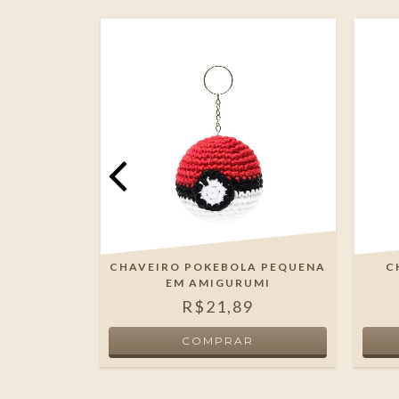
NHO EM
CHAVEIRO POKEBOLA PEQUENA
C
I
EM AMIGURUMI
R$21,89