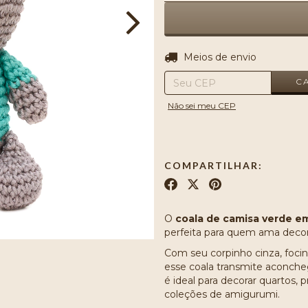
Entregas para o CEP:
Meios de envio
C
Não sei meu CEP
COMPARTILHAR:
O
coala de camisa verde e
perfeita para quem ama decora
Com seu corpinho cinza, foci
esse coala transmite aconche
é ideal para decorar quartos
coleções de amigurumi.