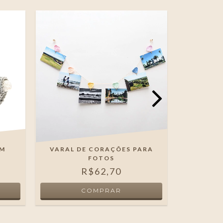
EM
VARAL DE CORAÇÕES PARA
CHAVEIR
FOTOS
E
R$62,70