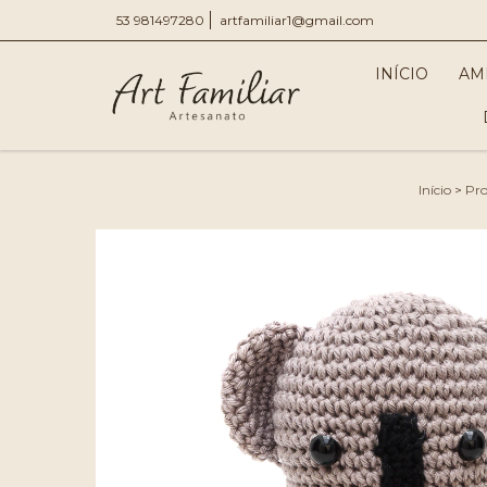
53 981497280
artfamiliar1@gmail.com
INÍCIO
AM
Início
>
Pro