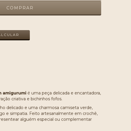
ALTERAR CEP
ALCULAR
m amigurumi
é uma peça delicada e encantadora,
ção criativa e bichinhos fofos.
nho delicado e uma charmosa camiseta verde,
go e simpatia. Feito artesanalmente em crochê,
, presentear alguém especial ou complementar