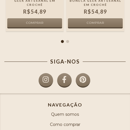
L
GEEK ARTESANAL EM
BONECA GEEK ARTESANAL
CROCHÊ
EM CROCHÊ
R$54,89
R$54,89
SIGA-NOS
NAVEGAÇÃO
Quem somos
Como comprar