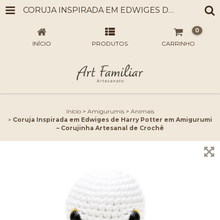
CORUJA INSPIRADA EM EDWIGES DE HARRY POTTER EM AMIGURUMI – CORUJINHA ARTESANAL DE CROCHÊ
0
INÍCIO
PRODUTOS
CARRINHO
Início
>
Amigurumis
>
Animais
>
Coruja Inspirada em Edwiges de Harry Potter em Amigurumi
– Corujinha Artesanal de Crochê