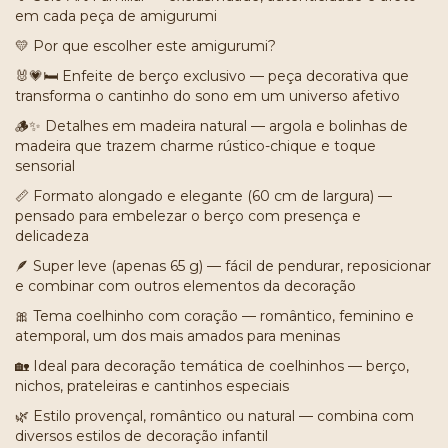
em cada peça de amigurumi
Por que escolher este amigurumi?
💛
Enfeite de berço exclusivo — peça decorativa que
🐰💗🛏️
transforma o cantinho do sono em um universo afetivo
🪵
Detalhes em madeira natural — argola e bolinhas de
✨
madeira que trazem charme rústico-chique e toque
sensorial
Formato alongado e elegante (60 cm de largura) —
📏
pensado para embelezar o berço com presença e
delicadeza
🪶
Super leve (apenas 65 g) — fácil de pendurar, reposicionar
e combinar com outros elementos da decoração
Tema coelhinho com coração — romântico, feminino e
🎀
atemporal, um dos mais amados para meninas
Ideal para decoração temática de coelhinhos — berço,
🏡
nichos, prateleiras e cantinhos especiais
Estilo provençal, romântico ou natural — combina com
🌿
diversos estilos de decoração infantil