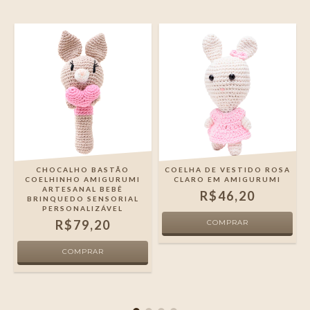
CHOCALHO BASTÃO
COELHA DE VESTIDO ROSA
COELHINHO AMIGURUMI
CLARO EM AMIGURUMI
ARTESANAL BEBÊ
R$46,20
O
BRINQUEDO SENSORIAL
PERSONALIZÁVEL
R$79,20