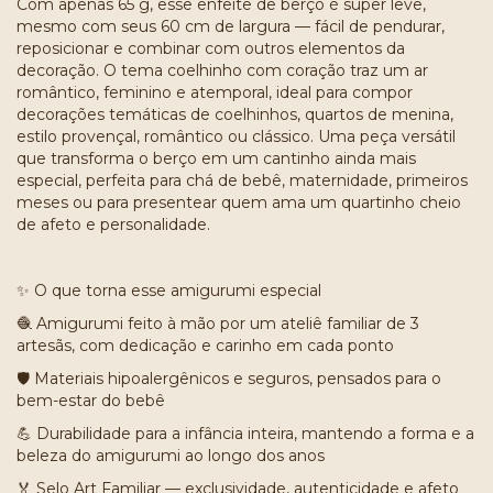
Com apenas 65 g, esse enfeite de berço é super leve,
mesmo com seus 60 cm de largura — fácil de pendurar,
reposicionar e combinar com outros elementos da
decoração. O tema coelhinho com coração traz um ar
romântico, feminino e atemporal, ideal para compor
decorações temáticas de coelhinhos, quartos de menina,
estilo provençal, romântico ou clássico. Uma peça versátil
que transforma o berço em um cantinho ainda mais
especial, perfeita para chá de bebê, maternidade, primeiros
meses ou para presentear quem ama um quartinho cheio
de afeto e personalidade.
O que torna esse amigurumi especial
✨
Amigurumi feito à mão por um ateliê familiar de 3
🧶
artesãs, com dedicação e carinho em cada ponto
Materiais hipoalergênicos e seguros, pensados para o
🛡️
bem-estar do bebê
Durabilidade para a infância inteira, mantendo a forma e a
💪
beleza do amigurumi ao longo dos anos
Selo Art Familiar — exclusividade, autenticidade e afeto
🏅