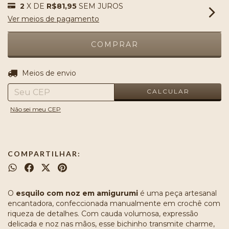
2
X DE
R$81,95
SEM JUROS
Ver meios de pagamento
ALTERAR CEP
Entregas para o CEP:
Meios de envio
CALCULAR
Não sei meu CEP
COMPARTILHAR:
O
esquilo com noz em amigurumi
é uma peça artesanal
encantadora, confeccionada manualmente em crochê com
riqueza de detalhes. Com cauda volumosa, expressão
delicada e noz nas mãos, esse bichinho transmite charme,