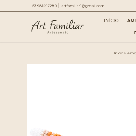
53 981497280
artfamiliar1@gmail.com
INÍCIO
AM
Início
>
Ami