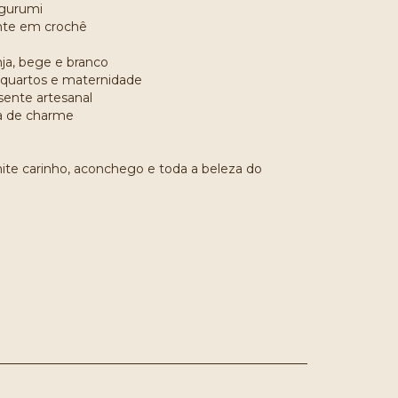
igurumi
nte em crochê
nja, bege e branco
 quartos e maternidade
sente artesanal
ia de charme
ite carinho, aconchego e toda a beleza do