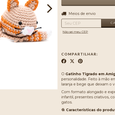
Entregas para o CEP:
Meios de envio
C
Não sei meu CEP
COMPARTILHAR:
O
Gatinho Tigrado em Ami
personalidade. Feito à mão em
laranja e bege que deixam o v
Com formato alongado e expre
infantil, presentes criativos,
gatos.
🧶
Características do produ