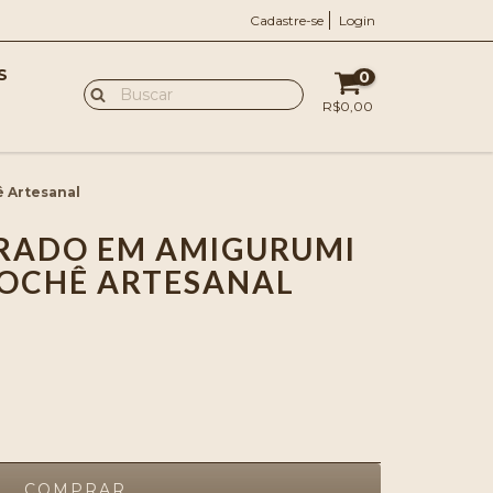
Cadastre-se
Login
S
0
R$0,00
 Artesanal
GRADO EM AMIGURUMI
ROCHÊ ARTESANAL