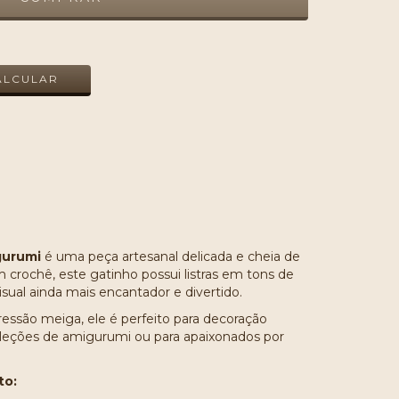
ALTERAR CEP
ALCULAR
gurumi
é uma peça artesanal delicada e cheia de
 crochê, este gatinho possui listras em tons de
isual ainda mais encantador e divertido.
ssão meiga, ele é perfeito para decoração
 coleções de amigurumi ou para apaixonados por
to: