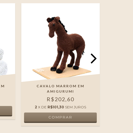
EM
CAVALO MARROM EM
DINOS
AMIGURUMI
R$202,60
2
X DE
R$101,30
SEM JUROS