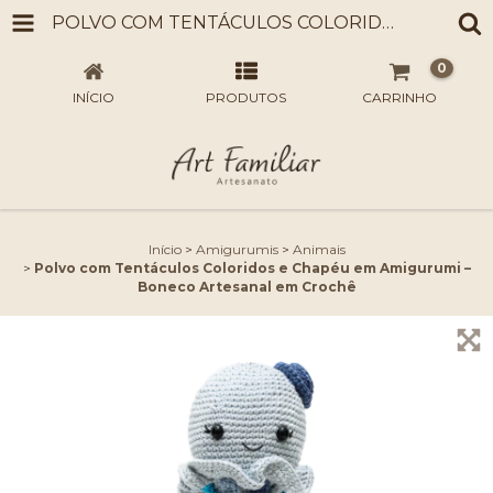
POLVO COM TENTÁCULOS COLORIDOS E CHAPÉU EM AMIGURUMI – BONECO ARTESANAL EM CROCHÊ
0
INÍCIO
PRODUTOS
CARRINHO
Início
>
Amigurumis
>
Animais
>
Polvo com Tentáculos Coloridos e Chapéu em Amigurumi –
Boneco Artesanal em Crochê