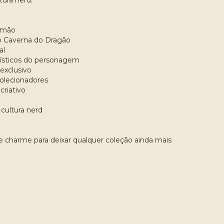
tura nerd.
à mão
ão Caverna do Dragão
al
erísticos do personagem
exclusivo
colecionadores
criativo
 cultura nerd
e charme para deixar qualquer coleção ainda mais