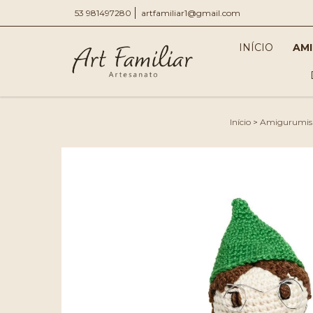
53 981497280
artfamiliar1@gmail.com
INÍCIO
AM
Início
>
Amigurumis