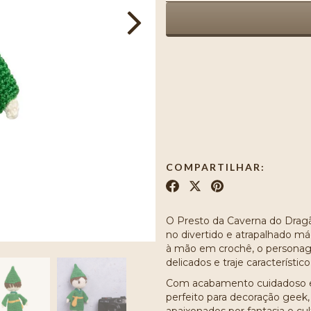
Meios de envio
Entregas para o CEP:
C
COMPARTILHAR:
O Presto da Caverna do Drag
no divertido e atrapalhado má
à mão em crochê, o personage
delicados e traje característi
Com acabamento cuidadoso e 
perfeito para decoração geek, 