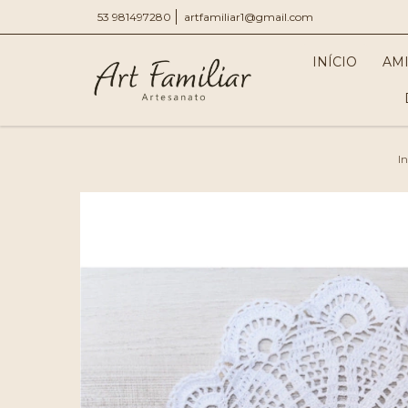
53 981497280
artfamiliar1@gmail.com
INÍCIO
AM
In