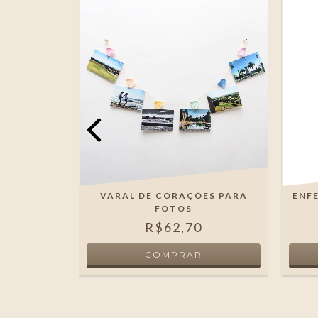
CROCHÊ
VARAL DE CORAÇÕES PARA
ENFE
CM
FOTOS
0
R$62,70
 JUROS