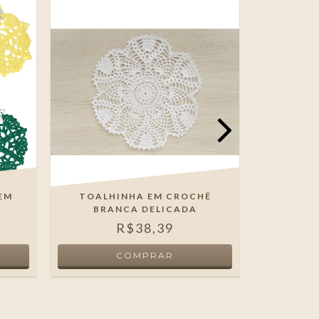
 EM
TOALHINHA EM CROCHÊ
KIT ENFEI
BRANCA DELICADA
R$38,39