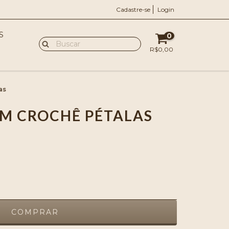
Cadastre-se
Login
S
0
R$0,00
as
M CROCHÊ PÉTALAS