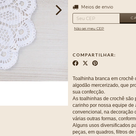
Entregas para o CEP:
Meios de envio
C
Não sei meu CEP
COMPARTILHAR:
Toalhinha branca em crochê 
algodão mercerizado, que pro
sua confecção.
As toalhinhas de crochê são 
carinho por nossa equipe de 
convencional, na decoração 
várias outras formas, confor
Alguns usos diversificados p
peças, em quadros, filtros de