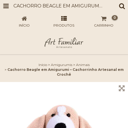
CACHORRO BEAGLE EM AMIGURUMI – CACHORRINHO ARTESANAL EM CROCHÊ
0
INÍCIO
PRODUTOS
CARRINHO
Início
>
Amigurumis
>
Animais
>
Cachorro Beagle em Amigurumi – Cachorrinho Artesanal em
Crochê