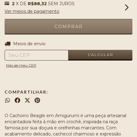
2
X DE
R$88,32
SEM JUROS
Ver meios de pagamento
ALTERAR CEP
Entregas para o CEP:
Meios de envio
CALCULAR
Não sei meu CEP
COMPARTILHAR:
O Cachorro Beagle em Amigurumi é uma peça artesanal
encantadora feita à mão em crochê, inspirada na raça
famosa por sua doçura e orelhinhas marcantes. Com
acabamento delicado, cachecol charmoso e expressão