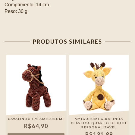
Comprimento: 14 cm
Peso: 30 g
PRODUTOS SIMILARES
M
CAVALINHO EM AMIGURUMI
AMIGURUMI GIRAFINHA
CLÁSSICA QUARTO DE BEBÊ
R$64,90
PERSONALIZÁVEL
R$131,89