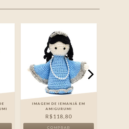
DE
IMAGEM DE IEMANJÁ EM
NOSSA S
UMI
AMIGURUMI
E
R$118,80