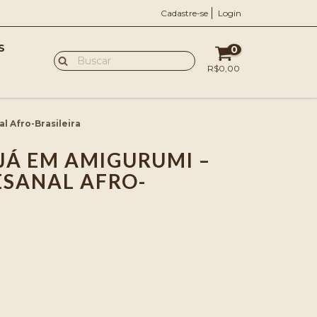
Cadastre-se
Login
S
0
R$0,00
l Afro-Brasileira
JÁ EM AMIGURUMI –
SANAL AFRO-