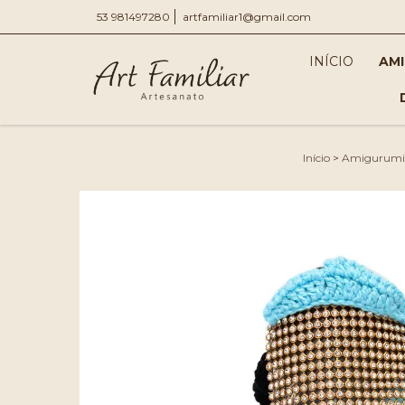
53 981497280
artfamiliar1@gmail.com
INÍCIO
AM
Início
>
Amigurumi