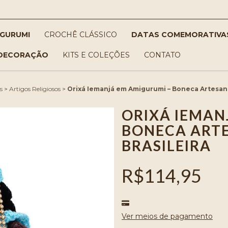
IGURUMI
CROCHÊ CLÁSSICO
DATAS COMEMORATIVA
DECORAÇÃO
KITS E COLEÇÕES
CONTATO
s
>
Artigos Religiosos
>
Orixá Iemanjá em Amigurumi – Boneca Artesana
ORIXÁ IEMAN
BONECA ARTE
BRASILEIRA
R$114,95
Ver meios de pagamento