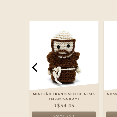
A DE
MINI SÃO FRANCISCO DE ASSIS
NOSS
IGURUMI
EM AMIGURUMI
5
R$54,45