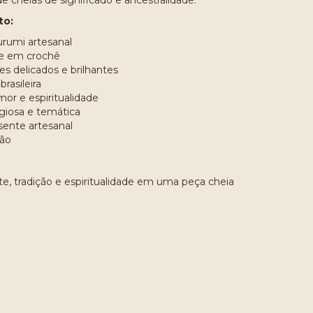
cheias de significado e ancestralidade.
to:
rumi artesanal
e em crochê
s delicados e brilhantes
brasileira
or e espiritualidade
igiosa e temática
sente artesanal
mão
e, tradição e espiritualidade em uma peça cheia