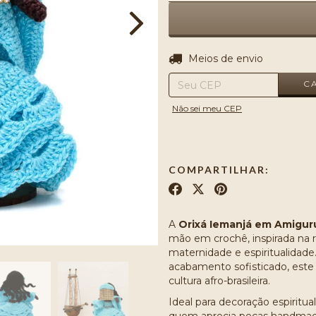
Entregas para o CEP:
Meios de envio
C
Não sei meu CEP
COMPARTILHAR:
A
Orixá Iemanjá em Amigur
mão em crochê, inspirada na 
maternidade e espiritualidade.
acabamento sofisticado, este
cultura afro-brasileira.
Ideal para decoração espiritua