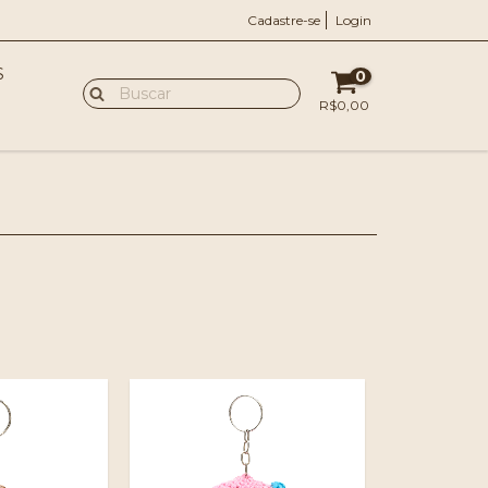
Cadastre-se
Login
S
0
R$0,00