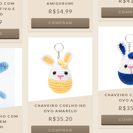
R$41
FO COM
AMIGURUMI
TIVO E
R$54,99
DO
9
CHAVEIRO 
OVO 
CHAVEIRO COELHO NO
R$35
OVO AMARELO
LHO COM
R$35,20
 EM
MI