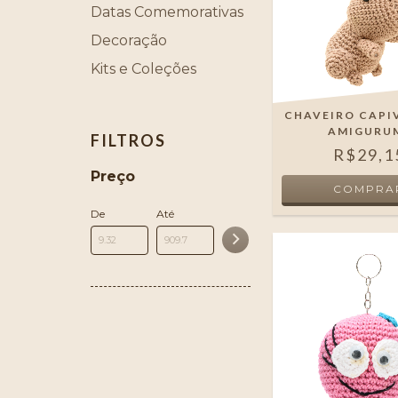
Datas Comemorativas
Decoração
Kits e Coleções
CHAVEIRO CAPI
AMIGURU
FILTROS
R$29,1
Preço
De
Até