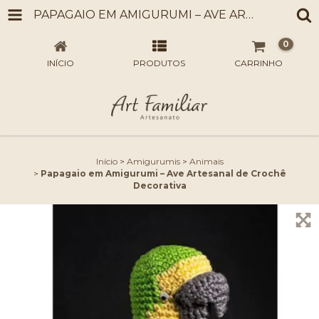
PAPAGAIO EM AMIGURUMI – AVE ARTESANAL DE CROCHÊ DECORATIVA
0
INÍCIO
PRODUTOS
CARRINHO
Início
>
Amigurumis
>
Animais
>
Papagaio em Amigurumi – Ave Artesanal de Crochê
Decorativa