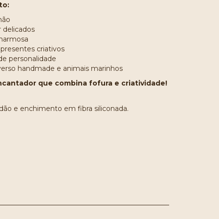
to:
mão
 delicados
charmosa
 presentes criativos
de personalidade
iverso handmade e animais marinhos
cantador que combina fofura e criatividade!
ão e enchimento em fibra siliconada.