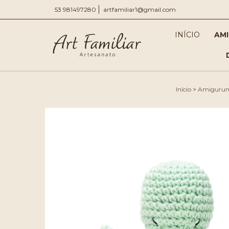
53 981497280
artfamiliar1@gmail.com
INÍCIO
AM
Início
>
Amigurum