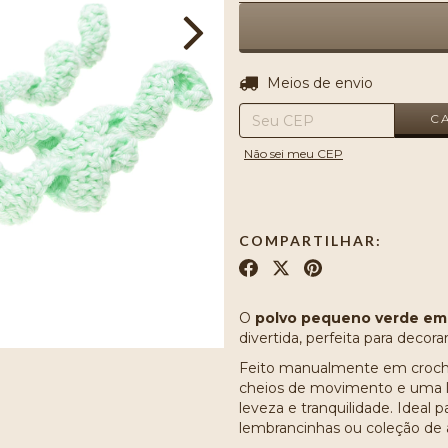
Entregas para o CEP:
Meios de envio
C
Não sei meu CEP
COMPARTILHAR:
O
polvo pequeno verde em
divertida, perfeita para deco
Feito manualmente em crochê,
cheios de movimento e uma li
leveza e tranquilidade. Ideal p
lembrancinhas ou coleção de