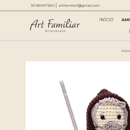
53 981497280
artfamiliar1@gmail.com
INÍCIO
AM
Início