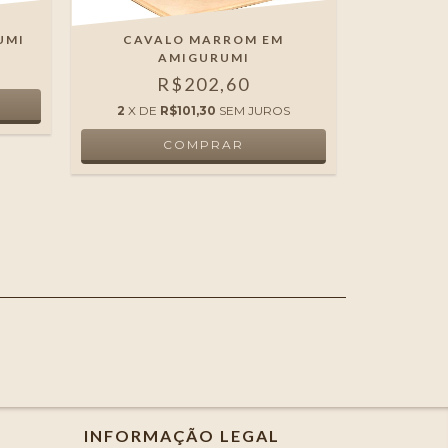
UMI
CAVALO MARROM EM
OVELH
AMIGURUMI
ARTESAN
QUAR
R$202,60
PE
2
X DE
R$101,30
SEM JUROS
INFORMAÇÃO LEGAL