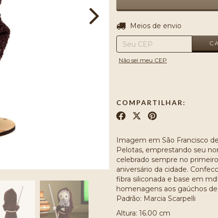
Entregas para o CEP:
Meios de envio
C
Não sei meu CEP
COMPARTILHAR:
Imagem em São Francisco de 
Pelotas, emprestando seu nom
celebrado sempre no primeir
aniversário da cidade. Conf
fibra siliconada e base em md
homenagens aos gaúchos de t
Padrão: Marcia Scarpelli
Altura: 16.00 cm