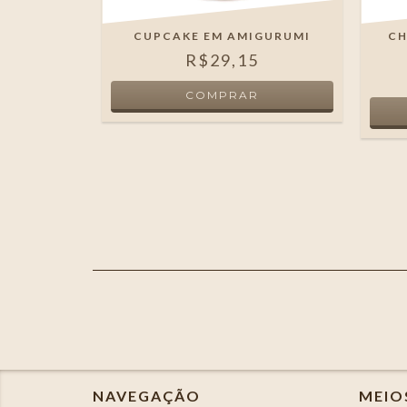
UIA EM
CUPCAKE EM AMIGURUMI
CH
I
R$29,15
NAVEGAÇÃO
MEIO