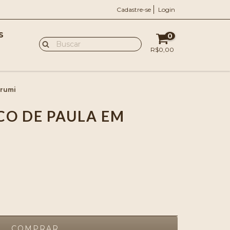
Cadastre-se
Login
S
0
R$0,00
urumi
CO DE PAULA EM