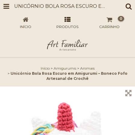
UNICÓRNIO BOLA ROSA ESCURO EM AMIGURUMI – BONECO FOFO ARTESANAL DE CROCHÊ
0
INÍCIO
PRODUTOS
CARRINHO
Início
>
Amigurumis
>
Animais
>
Unicórnio Bola Rosa Escuro em Amigurumi – Boneco Fofo
Artesanal de Crochê