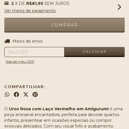
2
X DE
R$81,95
SEM JUROS
Ver meios de pagamento
ALTERAR CEP
Entregas para o CEP:
Meios de envio
CALCULAR
Não sei meu CEP
COMPARTILHAR:
O
Urso Rosa com Laço Vermelho em Amigurumi
é uma
peça artesanal encantadora, perfeita para decorar quartos
infantis, presentear em ocasiões especiais ou compor
enxovais delicados. Com seu visual fofo e acabamento