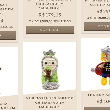
KIT URSA DE
CHOCALHO EM
SA E
E ALCE EM 
AMIGURUMI
GLE EM
R$29
MI
R$179,15
3
X DE
R$99,9
68
2
X DE
R$89,58
SEM JUROS
M JUROS
THOR EM A
MINI NOSSA SENHORA DO
R$10
CHIMARRÃO EM
HORA
AMIGURUMI
 NÓS EM