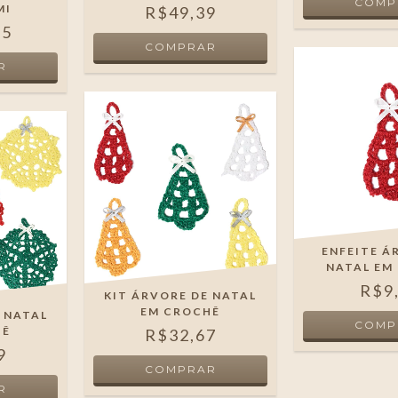
MI
R$49,39
95
ENFEITE Á
NATAL EM
R$9
KIT ÁRVORE DE NATAL
EM CROCHÊ
E NATAL
HÊ
R$32,67
9