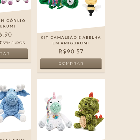
 UNICÓRNIO
GURUMI
6,90
KIT CAMALEÃO E ABELHA
7
SEM JUROS
EM AMIGURUMI
R$90,57