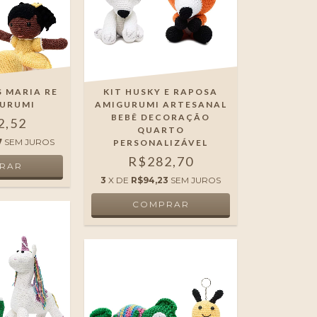
S MARIA RE
KIT HUSKY E RAPOSA
GURUMI
AMIGURUMI ARTESANAL
BEBÊ DECORAÇÃO
2,52
QUARTO
7
SEM JUROS
PERSONALIZÁVEL
R$282,70
3
X DE
R$94,23
SEM JUROS