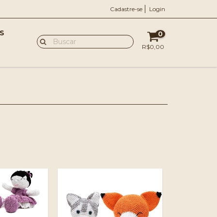
Cadastre-se
Login
S
0
R$0,00