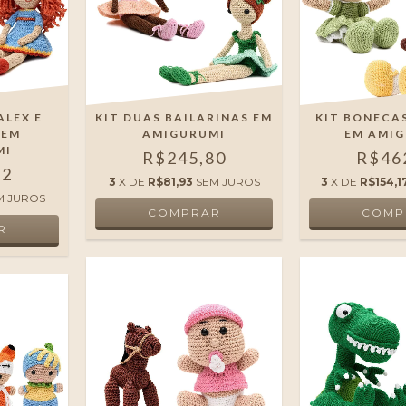
ALEX E
KIT DUAS BAILARINAS EM
KIT BONECA
 EM
AMIGURUMI
EM AMI
MI
R$245,80
R$46
32
3
X DE
R$81,93
SEM JUROS
3
X DE
R$154,1
M JUROS