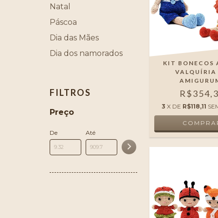
Natal
Páscoa
Dia das Mães
Dia dos namorados
KIT BONECOS 
VALQUÍRIA
AMIGURU
FILTROS
R$354,
3
X DE
R$118,11
SE
Preço
De
Até