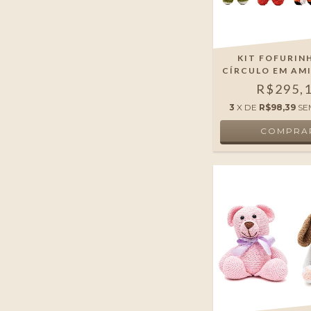
KIT FOFURIN
CÍRCULO EM AM
R$295,
3
X DE
R$98,39
SE