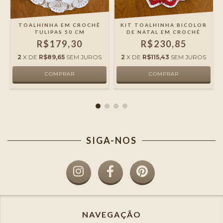
TOALHINHA EM CROCHÊ
KIT TOALHINHA BICOLOR
TULIPAS 50 CM
DE NATAL EM CROCHÊ
R$179,30
R$230,85
2
X DE
R$89,65
SEM JUROS
2
X DE
R$115,43
SEM JUROS
SIGA-NOS
NAVEGAÇÃO