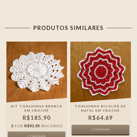
PRODUTOS SIMILARES
M
KIT TOALHINHA BRANCA
TOALHINHA BICOLOR DE
EM CROCHÊ
NATAL EM CROCHÊ
R$185,90
R$64,69
2
X DE
R$92,95
SEM JUROS