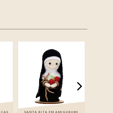
AÇAS
SANTA RITA EM AMIGURUMI
MINI N