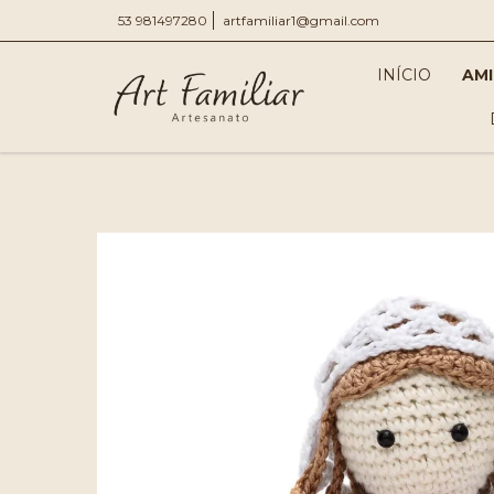
53 981497280
artfamiliar1@gmail.com
INÍCIO
AM