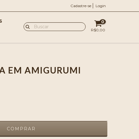
Cadastre-se
Login
S
0
R$0,00
A EM AMIGURUMI